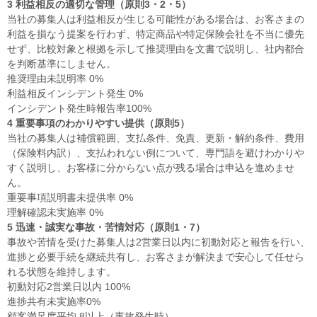
3 利益相反の適切な管理（原則3・2・5）
当社の募集人は利益相反が生じる可能性がある場合は、お客さまの
利益を損なう提案を行わず、特定商品や特定保険会社を不当に優先
せず、比較対象と根拠を示して推奨理由を文書で説明し、社内都合
を判断基準にしません。
推奨理由未説明率 0%
利益相反インシデント発生 0%
インシデント発生時報告率100%
4 重要事項のわかりやすい提供（原則5）
当社の募集人は補償範囲、支払条件、免責、更新・解約条件、費用
（保険料内訳）、支払われない例について、専門語を避けわかりや
すく説明し、お客様に分からない点が残る場合は申込を進めませ
ん。
重要事項説明書未提供率 0%
理解確認未実施率 0%
5 迅速・誠実な事故・苦情対応（原則1・7）
事故や苦情を受けた募集人は2営業日以内に初動対応と報告を行い、
進捗と必要手続を継続共有し、お客さまが解決まで安心して任せら
れる状態を維持します。
初動対応2営業日以内 100%
進捗共有未実施率0%
顧客満足度平均 8以上（事故発生時）