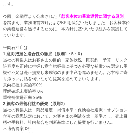
ます。
今回、金融庁より公表された「
顧客本位の業務運営に関する原則
」
を踏まえ、業務運営方針およびKPIを策定いたしました。お客様本位
の業務運営を遂行するために、本方針に基づいた取組みを実践して
まいります。
平岡石油店は、
1 意向把握と適合性の徹底（原則1・5・6）
当社の募集人はお客さまの目的・家族状況・既契約・予算・リスク
許容度を正確に把握し意向把握書に基づき必要な補償のみ選定し重
複や不足は是正提案し未確認のまま申込を進めません。お客様に寄
り添っいお話を伺いながら提案を進めてまいります。
意向把握未実施率0%
理解確認未実施率 0%
重複補償是正率 95%
2 顧客の最善利益の優先（原則2）
当社の募集人は、商品選定・補償水準・保険会社選択・オプション
付帯の意思決定において、お客さまの利益を第一基準とし、売上目
標や手数料、社内都合を判断基準にした提案を行いません。
不適合提案 0件