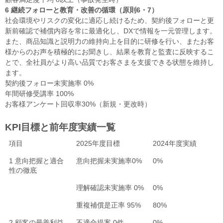
6 継続フォローと教育・改善の循環（原則6・7）
社会環境やリスクの変化に適応し続けるため、契約後フォローと更
新前確認で補償内容を常に最適化し、DXで情報を一元管理します。
また、商品知識と説明力の維持向上を目的に研修を行い、またお客
様からのお声を積極的にお聞きし、結果を教育と監査に反映するこ
とで、全社員がより高い品質でお客さまを支援できる状態を維持し
ます。
契約後フォロー未実施率 0%
年間研修受講率 100%
お客様アンケート回収率30%（新規・更改時）
KPI目標と前年度実績一覧
項目
2025年度目標
2024年度実績
1 意向把握と適合
意向把握未実施率0%
0%
性の徹底
理解確認未実施率 0%
0%
重複補償是正率 95%
80%
2 顧客の最善利益
不適合提案 0件
0%