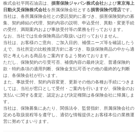
株式会社平岡石油店は、
損害保険ジャパン株式会社
および
東京海上
日動火災保険株式会社
を所属保険会社とする
損害保険代理店
です。
当社は、各所属保険会社との委託契約に基づき、損害保険契約の募
集、契約締結の代理、契約内容の説明、申込受付、異動・変更手続
の受付、満期案内および事故受付等の業務を行っております。
なお、当社では生命保険商品の取扱いは行っておりません。
当社は、お客様のご意向、ご加入目的、補償ニーズ等を確認したう
えで、当社所定の比較推奨方針に基づき、取扱保険商品の中から適
切と考えられる商品をご案内するよう努めております。
ただし、保険契約の引受可否、補償内容の最終決定、普通保険約
款・特約条項の適用判断、保険金支払可否その他の最終的な判断
は、各保険会社が行います。
また、事故受付、契約内容変更、更新その他の各種お手続につきま
しては、当社が窓口として受付・ご案内を行いますが、保険金のお
支払いに関する査定、認定および決定権限は各保険会社に帰属しま
す。
当社は、保険募集にあたり、関係法令、監督指針、所属保険会社の
定める取扱規程等を遵守し、適切な情報提供とお客様本位の業務運
営に努めてまいります。