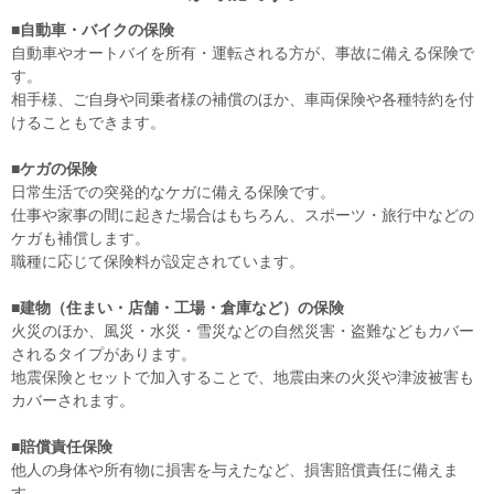
■自動車・バイクの保険
自動車やオートバイを所有・運転される方が、事故に備える保険で
す。
相手様、ご自身や同乗者様の補償のほか、車両保険や各種特約を付
けることもできます。
■ケガの保険
日常生活での突発的なケガに備える保険です。
仕事や家事の間に起きた場合はもちろん、スポーツ・旅行中などの
ケガも補償します。
職種に応じて保険料が設定されています。
■建物（住まい・店舗・工場・倉庫など）の保険
火災のほか、風災・水災・雪災などの自然災害・盗難などもカバー
されるタイプがあります。
地震保険とセットで加入することで、地震由来の火災や津波被害も
カバーされます。
■賠償責任保険
他人の身体や所有物に損害を与えたなど、損害賠償責任に備えま
す。