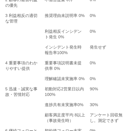
の優先
3 利益相反の適切
推奨理由未説明率 0%
0%
な管理
利益相反インシデン
0%
ト発生 0%
インシデント発生時
発生せず
報告率100%
4 重要事項のわか
重要事項説明書未提
0%
りやすい提供
供率 0%
理解確認未実施率 0%
0%
5 迅速・誠実な事
初動対応2営業日以内
90%
故・苦情対応
100%
進捗共有未実施率0%
30%
顧客満足度平均 8以上
アンケート回収無
（事故発生時）
し。測定できず
6 継続フォローと
契約後フォロー未実
0%